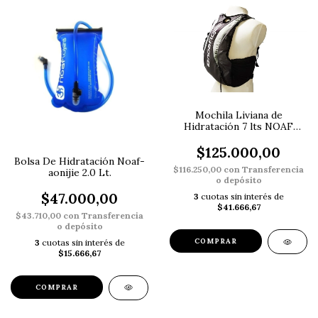
Mochila Liviana de
Hidratación 7 lts NOAF
incluye bolsa 2lt
$125.000,00
Bolsa De Hidratación Noaf-
$116.250,00
con
Transferencia
aonijie 2.0 Lt.
o depósito
$47.000,00
3
cuotas sin interés de
$41.666,67
$43.710,00
con
Transferencia
o depósito
3
cuotas sin interés de
$15.666,67