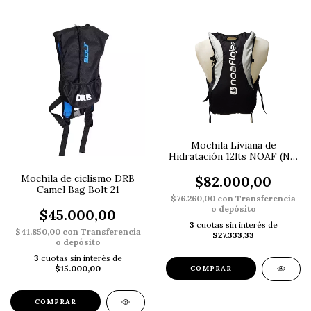
Mochila Liviana de
Hidratación 12lts NOAF (NO
incluye bolsa de agua)
Mochila de ciclismo DRB
$82.000,00
Camel Bag Bolt 21
$76.260,00
con
Transferencia
o depósito
$45.000,00
3
cuotas sin interés de
$41.850,00
con
Transferencia
$27.333,33
o depósito
3
cuotas sin interés de
$15.000,00